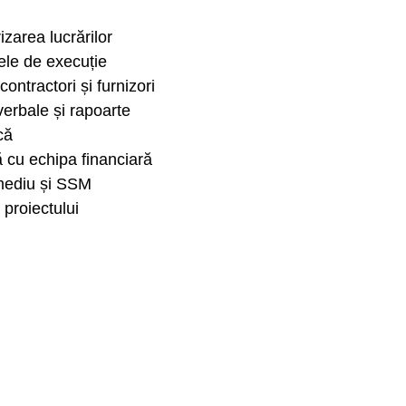
rizarea lucrărilor
cele de execuție
ntractori și furnizori
verbale și rapoarte
ică
ă cu echipa financiară
 mediu și SSM
 proiectului
ice
și de a gestiona mai multe priorități
ce
ucru în infrastructura rutieră (terasamente, asfaltări, lucr