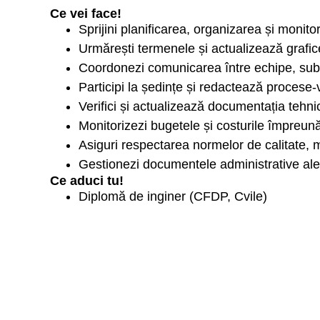
Ce vei face!
Sprijini planificarea, organizarea și monito
Urmărești termenele și actualizează grafi
Coordonezi comunicarea între echipe, subco
Participi la ședințe și redactează procese-
Verifici și actualizează documentația tehn
Monitorizezi bugetele și costurile împreun
Asiguri respectarea normelor de calitate,
Gestionezi documentele administrative ale
Ce aduci tu!
Diplomă de inginer (CFDP, Cvile)
Experiență minimă în asistența în șantier
Abilități excelente de comunicare
Cunoștințe avansate de utilizare a MS Off
Abilitatea de a lucra într-un mediu dinamic 
Citirea planurilor și a documentației tehni
Înțelegerea materialelor și a metodelor de l