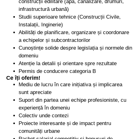
construcții edilitare (apă, canalizare, drumuri,
infrastructură urbană)
Studii superioare tehnice (Construcții Civile,
Instalații, Inginerie)
Abilități de planificare, organizare și coordonare
a echipelor și subcontractorilor
Cunoștințe solide despre legislația și normele din
domeniu
Atenție la detalii și orientare spre rezultate
Permis de conducere categoria B
Ce îți oferim!
Mediu de lucru în care inițiativa și implicarea
sunt apreciate
Suport din partea unei echipe profesioniste, cu
experiență în domeniu
Colectiv unde contezi
Proiecte interesante și de impact pentru
comunități urbane
Pachet salarial competitiv și bonusuri de