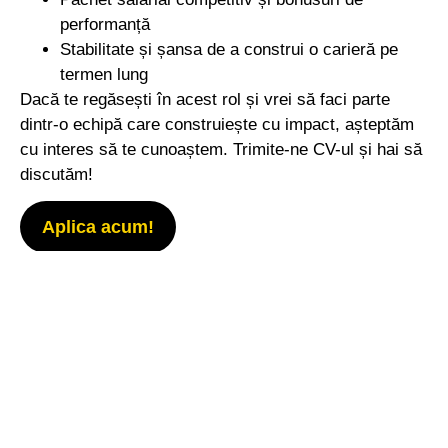
performanță
Stabilitate și șansa de a construi o carieră pe
termen lung
Dacă te regăsești în acest rol și vrei să faci parte
dintr-o echipă care construiește cu impact, așteptăm
cu interes să te cunoaștem. Trimite-ne CV-ul și hai să
discutăm!
Aplica acum!
ACASA
ADRESA:
str. Școala
CINE SUNTEM
Ciocanu, nr. 3-5,
sector 3
CE FACEM
București,
România
PORTOFOLIU
MEDIA